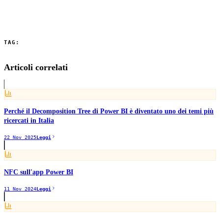
funzionalità nativa di sincronizzazione degli slicer per ottenere
risultati più prevedibili e performance migliori.
TAG:
Power BI
DAX
Filtri
Slicer
Microsoft Power BI
Articoli correlati
Perché il Decomposition Tree di Power BI è diventato uno dei temi più
ricercati in Italia
22 Nov 2025
Leggi
NFC sull'app Power BI
11 Nov 2024
Leggi