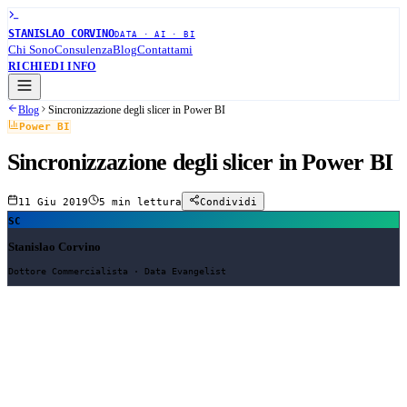
STANISLAO CORVINO
DATA · AI · BI
Chi Sono
Consulenza
Blog
Contattami
RICHIEDI INFO
Blog
Sincronizzazione degli slicer in Power BI
Power BI
Sincronizzazione degli slicer in Power BI
11 Giu 2019
5 min
lettura
Condividi
SC
Stanislao Corvino
Dottore Commercialista · Data Evangelist
Sincronizzazione degli slicer in Power BI
Questo articolo spiega perché la
sincronizzazione degli slicer
è una