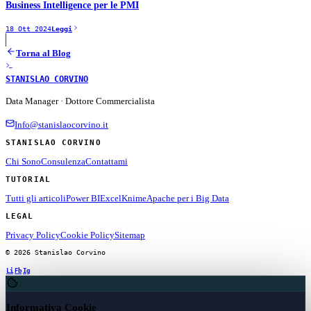
Business Intelligence per le PMI
18 Ott 2024
Leggi
Torna al Blog
STANISLAO CORVINO
Data Manager · Dottore Commercialista
Info@stanislaocorvino.it
STANISLAO CORVINO
Chi Sono
Consulenza
Contattami
TUTORIAL
Tutti gli articoli
Power BI
Excel
Knime
Apache per i Big Data
LEGAL
Privacy Policy
Cookie Policy
Sitemap
© 2026 Stanislao Corvino
Li
Fb
Ig
Informativa Cookie