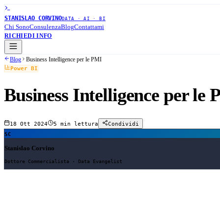
STANISLAO CORVINO
DATA · AI · BI
Chi Sono
Consulenza
Blog
Contattami
RICHIEDI INFO
Blog
Business Intelligence per le PMI
Power BI
Business Intelligence per le
18 Ott 2024
5 min
lettura
Condividi
SC
Stanislao Corvino
Dottore Commercialista · Data Evangelist
Business Intelligence per le PMI