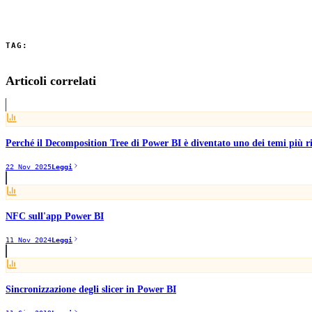
La Business Intelligence è il ponte tra i dati grezzi e le decisioni stra
TAG:
Power BI
Business Intelligence
PMI
Articoli correlati
Perché il Decomposition Tree di Power BI è diventato uno dei temi più ric
22 Nov 2025
Leggi
NFC sull'app Power BI
11 Nov 2024
Leggi
Sincronizzazione degli slicer in Power BI