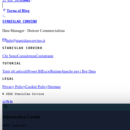
11 Giu 2019
Leggi
Torna al Blog
STANISLAO CORVINO
Data Manager · Dottore Commercialista
Info@stanislaocorvino.it
STANISLAO CORVINO
Chi Sono
Consulenza
Contattami
TUTORIAL
Tutti gli articoli
Power BI
Excel
Knime
Apache per i Big Data
LEGAL
Privacy Policy
Cookie Policy
Sitemap
© 2026 Stanislao Corvino
Li
Fb
Ig
Informativa Cookie
GDPR compliant