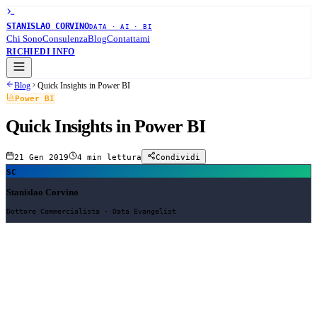
STANISLAO CORVINO
DATA · AI · BI
Chi Sono
Consulenza
Blog
Contattami
RICHIEDI INFO
Blog
Quick Insights in Power BI
Power BI
Quick Insights in Power BI
21 Gen 2019
4 min
lettura
Condividi
SC
Stanislao Corvino
Dottore Commercialista · Data Evangelist
Quick Insights in Power BI
Quando si lavora con un dashboard, report o set di dati nel servizio