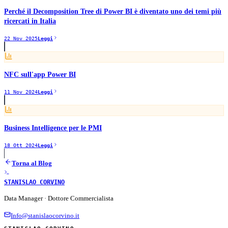
Perché il Decomposition Tree di Power BI è diventato uno dei temi più
ricercati in Italia
22 Nov 2025
Leggi
NFC sull'app Power BI
11 Nov 2024
Leggi
Business Intelligence per le PMI
18 Ott 2024
Leggi
Torna al Blog
STANISLAO CORVINO
Data Manager · Dottore Commercialista
Info@stanislaocorvino.it