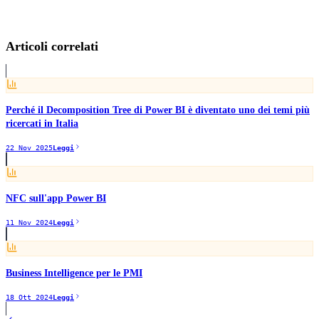
Power BI
Business Intelligence
Data Story Telling
ETL
Microsoft
Power BI
Articoli correlati
Perché il Decomposition Tree di Power BI è diventato uno dei temi più
ricercati in Italia
22 Nov 2025
Leggi
NFC sull'app Power BI
11 Nov 2024
Leggi
Business Intelligence per le PMI
18 Ott 2024
Leggi