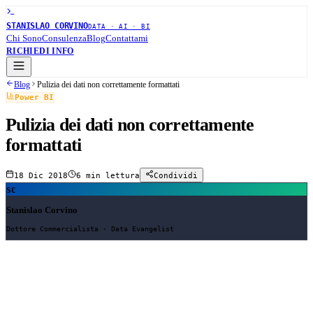
STANISLAO CORVINO
DATA · AI · BI
Chi Sono
Consulenza
Blog
Contattami
RICHIEDI INFO
Blog
Pulizia dei dati non correttamente formattati
Power BI
Pulizia dei dati non correttamente
formattati
18 Dic 2018
6 min
lettura
Condividi
SC
Stanislao Corvino
Dottore Commercialista · Data Evangelist
Pulizia dei dati non correttamente formattati