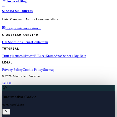
Torna al Blog
STANISLAO CORVINO
Data Manager · Dottore Commercialista
Info@stanislaocorvino.it
STANISLAO CORVINO
Chi Sono
Consulenza
Contattami
TUTORIAL
Tutti gli articoli
Power BI
Excel
Knime
Apache per i Big Data
LEGAL
Privacy Policy
Cookie Policy
Sitemap
© 2026 Stanislao Corvino
Li
Fb
Ig
Informativa Cookie
GDPR compliant