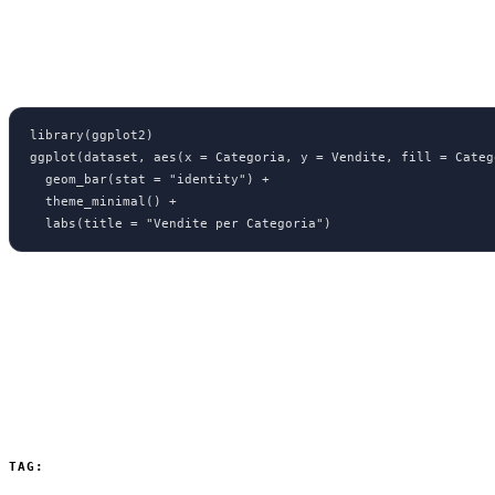
Esempio di codice R
library(ggplot2)

ggplot(dataset, aes(x = Categoria, y = Vendite, fill = Catego
  geom_bar(stat = "identity") +

  theme_minimal() +

  labs(title = "Vendite per Categoria")
R per la trasformazione dei dati
R può essere utilizzato anche nell’editor di Power Query per trasformar
L’integrazione con R espande enormemente le capacità analitiche di Po
TAG:
Power BI
BI
Business Intelligence
DAX
ETL
Script R
Microsoft Power 