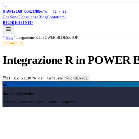
STANISLAO CORVINO
DATA · AI · BI
Chi Sono
Consulenza
Blog
Contattami
RICHIEDI INFO
Blog
Integrazione R in POWER BI DESKTOP
Power BI
Integrazione R in POWER
31 Dic 2018
6 min
lettura
Condividi
SC
Stanislao Corvino
Dottore Commercialista · Data Evangelist
Integrazione R in POWER BI DESKTOP