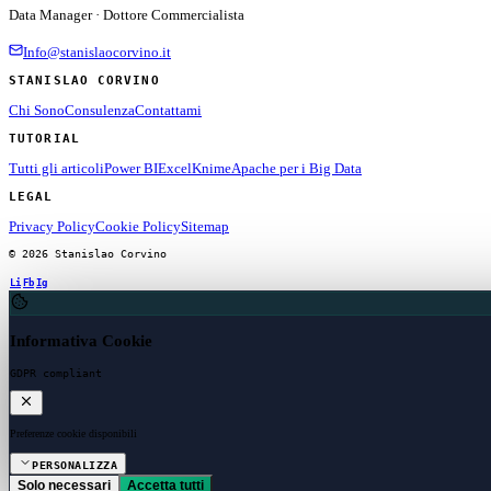
Data Manager · Dottore Commercialista
Info@stanislaocorvino.it
STANISLAO CORVINO
Chi Sono
Consulenza
Contattami
TUTORIAL
Tutti gli articoli
Power BI
Excel
Knime
Apache per i Big Data
LEGAL
Privacy Policy
Cookie Policy
Sitemap
© 2026 Stanislao Corvino
Li
Fb
Ig
Informativa Cookie
GDPR compliant
Preferenze cookie disponibili
PERSONALIZZA
Solo necessari
Accetta tutti