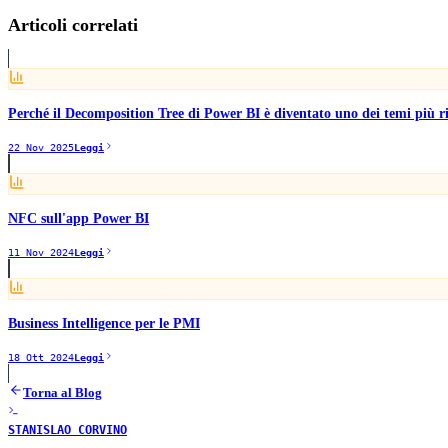
Articoli correlati
Perché il Decomposition Tree di Power BI è diventato uno dei temi più ric
22 Nov 2025
Leggi
NFC sull'app Power BI
11 Nov 2024
Leggi
Business Intelligence per le PMI
18 Ott 2024
Leggi
Torna al Blog
STANISLAO CORVINO