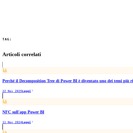
Considerazioni sulle performance
Le tabelle calcolate vengono ricalcolate ad ogni aggiornamento del mo
TAG:
Power BI
Business Intelligence
Data Story Telling
Dati Dinamici
ETL
Articoli correlati
Perché il Decomposition Tree di Power BI è diventato uno dei temi più ric
22 Nov 2025
Leggi
NFC sull'app Power BI
11 Nov 2024
Leggi