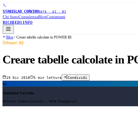
STANISLAO CORVINO
DATA · AI · BI
Chi Sono
Consulenza
Blog
Contattami
RICHIEDI INFO
Blog
Creare tabelle calcolate in POWER BI
Power BI
Creare tabelle calcolate i
19 Dic 2018
5 min
lettura
Condividi
SC
Stanislao Corvino
Dottore Commercialista · Data Evangelist
Creare tabelle calcolate in POWER BI