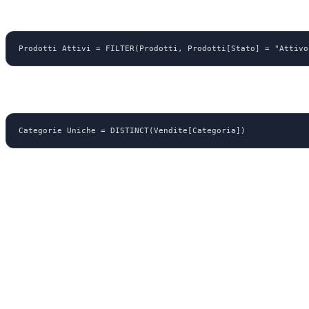
Tabella da altra tabella
Prodotti Attivi = FILTER(Prodotti, Prodotti[Stato] = "Attivo
Valori distinti
Categorie Uniche = DISTINCT(Vendite[Categoria])
Quando usare le tabelle calcolate
Per creare
tabelle calendario
personalizzate
Per creare
tabelle di lookup
che non esistono nei dati di origine
Per combinare dati da tabelle diverse tramite
UNION
o
CROSSJO
Per creare snapshot o sottoinsiemi di dati