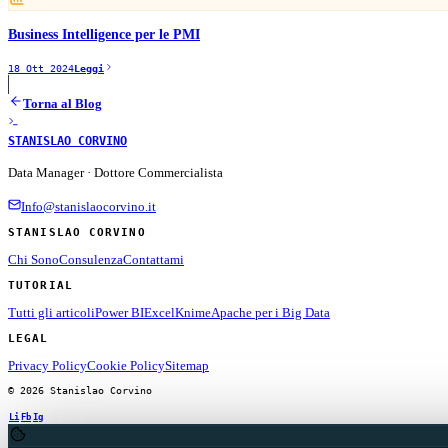
Business Intelligence per le PMI
18 Ott 2024
Leggi
Torna al Blog
STANISLAO CORVINO
Data Manager · Dottore Commercialista
Info@stanislaocorvino.it
STANISLAO CORVINO
Chi Sono
Consulenza
Contattami
TUTORIAL
Tutti gli articoli
Power BI
Excel
Knime
Apache per i Big Data
LEGAL
Privacy Policy
Cookie Policy
Sitemap
© 2026 Stanislao Corvino
Li
Fb
Ig