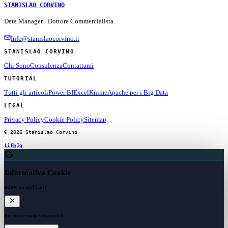
STANISLAO CORVINO
Data Manager · Dottore Commercialista
Info@stanislaocorvino.it
STANISLAO CORVINO
Chi Sono
Consulenza
Contattami
TUTORIAL
Tutti gli articoli
Power BI
Excel
Knime
Apache per i Big Data
LEGAL
Privacy Policy
Cookie Policy
Sitemap
© 2026 Stanislao Corvino
Li
Fb
Ig
Informativa Cookie
GDPR compliant
Preferenze cookie disponibili