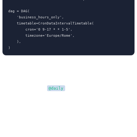
dag = DAG(

    'business_hours_only',

    timetable=CronDataIntervalTimetable(

        cron='0 9-17 * * 1-5',

        timezone='Europe/Rome',

    ),

)
Data Interval e Execution Date
Un DAG con schedule
che processa i dati del 1° gennaio
@daily
verrà eseguito il 2 gennaio, perché Airflow aspetta che il periodo di
dati sia completo.
Catchup e Backfill