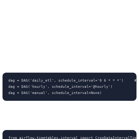
Come funziona lo Scheduler
Lo Scheduler monitora la cartella dei DAG, analizza le dipendenze,
crea le DagRun in base allo schedule e assegna i task ai worker.
Definire lo schedule
dag = DAG('daily_etl', schedule_interval='0 6 * * *')     # 
dag = DAG('hourly', schedule_interval='@hourly')

dag = DAG('manual', schedule_interval=None)
Timetable (Airflow 2.2+)
from airflow.timetables.interval import CronDataIntervalTimet