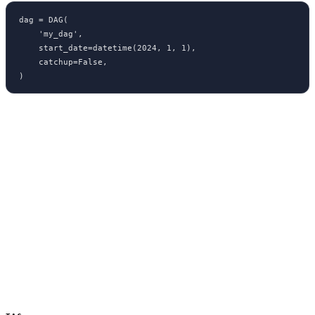
dag = DAG(

    'my_dag',

    start_date=datetime(2024, 1, 1),

    catchup=False,

)
Best Practice
Imposta sempre una start_date fissa
Usa catchup=False di default
Definisci i timezone esplicitamente
Monitora le performance dello scheduler
Una comprensione approfondita dello Scheduler è essenziale per
pipeline che rispettino i requisiti temporali del business.