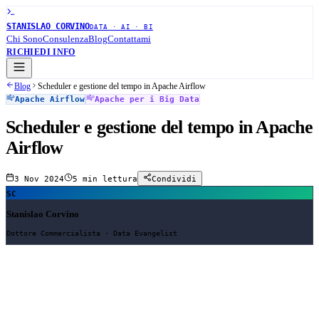
STANISLAO CORVINO
DATA · AI · BI
Chi Sono
Consulenza
Blog
Contattami
RICHIEDI INFO
Blog
Scheduler e gestione del tempo in Apache Airflow
Apache Airflow
Apache per i Big Data
Scheduler e gestione del tempo in Apache
Airflow
3 Nov 2024
5 min
lettura
Condividi
SC
Stanislao Corvino
Dottore Commercialista · Data Evangelist
In Apache Airflow, lo
Scheduler
è il componente responsabile della
pianificazione e dell’esecuzione dei DAG. Gestire correttamente lo
scheduler ti aiuterà a orchestrare i flussi di lavoro in modo efficiente.