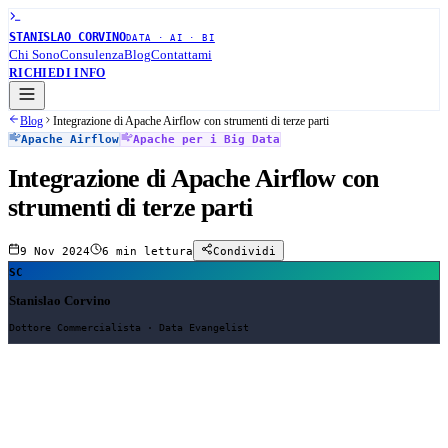
STANISLAO CORVINO
DATA · AI · BI
Chi Sono
Consulenza
Blog
Contattami
RICHIEDI INFO
Blog
Integrazione di Apache Airflow con strumenti di terze parti
Apache Airflow
Apache per i Big Data
Integrazione di Apache Airflow con
strumenti di terze parti
9 Nov 2024
6 min
lettura
Condividi
SC
Stanislao Corvino
Dottore Commercialista · Data Evangelist
Apache Airflow è una piattaforma estremamente flessibile e può
essere integrata con vari strumenti di terze parti per espandere le sue
funzionalità. L'integrazione con strumenti esterni come
Kubernetes
,