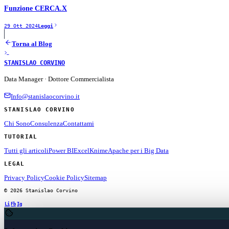
Funzione CERCA.X
29 Ott 2024
Leggi
Torna al Blog
STANISLAO CORVINO
Data Manager · Dottore Commercialista
Info@stanislaocorvino.it
STANISLAO CORVINO
Chi Sono
Consulenza
Contattami
TUTORIAL
Tutti gli articoli
Power BI
Excel
Knime
Apache per i Big Data
LEGAL
Privacy Policy
Cookie Policy
Sitemap
© 2026 Stanislao Corvino
Li
Fb
Ig