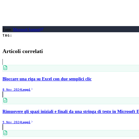
Creare formule
per calcoli e analisi
Tutti i marchi appartengono ai legittimi proprietari.
Fonte:
Microsoft Support
TAG:
Excel
Microsoft Excel
Cartella di lavoro
Iniziare in Excel
Articoli correlati
Bloccare una riga su Excel con due semplici clic
8 Nov 2024
Leggi
Rimuovere gli spazi iniziali e finali da una stringa di testo in Microsoft 
5 Nov 2024
Leggi