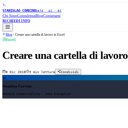
STANISLAO CORVINO
DATA · AI · BI
Chi Sono
Consulenza
Blog
Contattami
RICHIEDI INFO
Blog
Creare una cartella di lavoro in Excel
Excel
Creare una cartella di lavoro
8 Dic 2018
3 min
lettura
Condividi
SC
Stanislao Corvino
Dottore Commercialista · Data Evangelist
Creare una cartella di lavoro in Excel