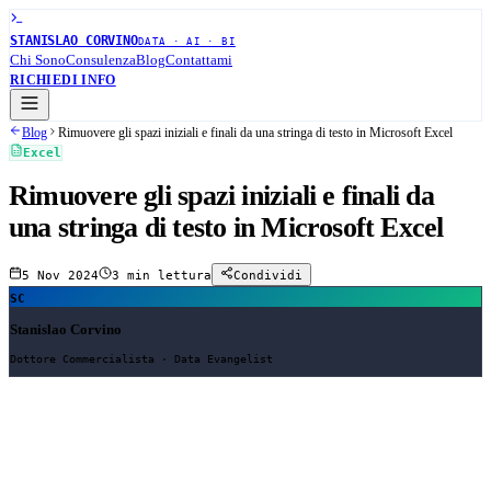
STANISLAO CORVINO
DATA · AI · BI
Chi Sono
Consulenza
Blog
Contattami
RICHIEDI INFO
Blog
Rimuovere gli spazi iniziali e finali da una stringa di testo in Microsoft Excel
Excel
Rimuovere gli spazi iniziali e finali da
una stringa di testo in Microsoft Excel
5 Nov 2024
3 min
lettura
Condividi
SC
Stanislao Corvino
Dottore Commercialista · Data Evangelist
Perché un articolo su come rimuovere gli spazi iniziali e finali da una
stringa di testo?! Quando lavoro con parole chiave e passo i dati da
uno strumento all'altro tramite copia-incolla, spesso si aggiungono