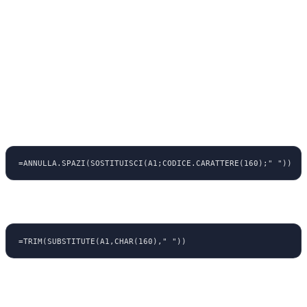
parole
Spazi non standard (CHAR 160)
Attenzione: quando copi dati dal web o da sistemi esterni, potresti
avere
spazi non-breaking
(carattere 160) che la funzione TRIM non
rimuove. In questo caso, usa:
=ANNULLA.SPAZI(SOSTITUISCI(A1;CODICE.CARATTERE(160);" "))
In inglese:
=TRIM(SUBSTITUTE(A1,CHAR(160)," "))
La funzione PULISCI (CLEAN)