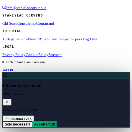
Info@stanislaocorvino.it
STANISLAO CORVINO
Chi Sono
Consulenza
Contattami
TUTORIAL
Tutti gli articoli
Power BI
Excel
Knime
Apache per i Big Data
LEGAL
Privacy Policy
Cookie Policy
Sitemap
© 2026 Stanislao Corvino
Li
Fb
Ig
Informativa Cookie
GDPR compliant
Preferenze cookie disponibili
PERSONALIZZA
Solo necessari
Accetta tutti