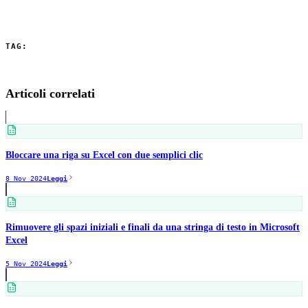
immediatamente comprensibili.
TAG:
Excel
Microsoft Excel
Analizzare e formattare in Excel
Cartella di
lavoro
Immettere serie di dati
Iniziare in Excel
Articoli correlati
Bloccare una riga su Excel con due semplici clic
8 Nov 2024
Leggi
Rimuovere gli spazi iniziali e finali da una stringa di testo in Microsoft
Excel
5 Nov 2024
Leggi