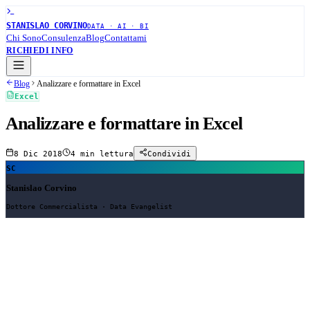
STANISLAO CORVINO
DATA · AI · BI
Chi Sono
Consulenza
Blog
Contattami
RICHIEDI INFO
Blog
Analizzare e formattare in Excel
Excel
Analizzare e formattare in Excel
8 Dic 2018
4 min
lettura
Condividi
SC
Stanislao Corvino
Dottore Commercialista · Data Evangelist
Analizzare e formattare in Excel
Riempire automaticamente una colonna con Anteprima