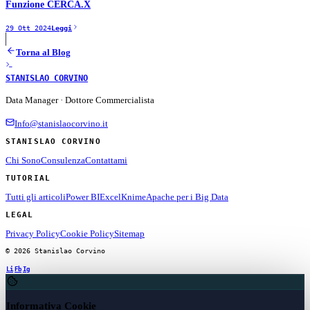
Funzione CERCA.X
29 Ott 2024
Leggi
Torna al Blog
STANISLAO CORVINO
Data Manager · Dottore Commercialista
Info@stanislaocorvino.it
STANISLAO CORVINO
Chi Sono
Consulenza
Contattami
TUTORIAL
Tutti gli articoli
Power BI
Excel
Knime
Apache per i Big Data
LEGAL
Privacy Policy
Cookie Policy
Sitemap
© 2026 Stanislao Corvino
Li
Fb
Ig
Informativa Cookie