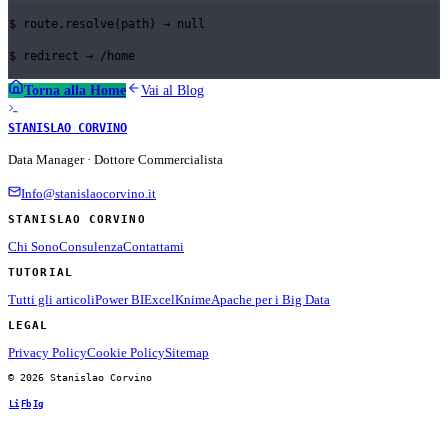
$
route.resolve(path) →
null
$
redirect →
/home
Torna alla Home
Vai al Blog
STANISLAO CORVINO
Data Manager · Dottore Commercialista
Info@stanislaocorvino.it
STANISLAO CORVINO
Chi Sono
Consulenza
Contattami
TUTORIAL
Tutti gli articoli
Power BI
Excel
Knime
Apache per i Big Data
LEGAL
Privacy Policy
Cookie Policy
Sitemap
© 2026 Stanislao Corvino
Li
Fb
Ig