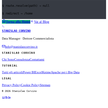
$
route.resolve(path) →
null
$
redirect →
/home
Torna alla Home
Vai al Blog
STANISLAO CORVINO
Data Manager · Dottore Commercialista
Info@stanislaocorvino.it
STANISLAO CORVINO
Chi Sono
Consulenza
Contattami
TUTORIAL
Tutti gli articoli
Power BI
Excel
Knime
Apache per i Big Data
LEGAL
Privacy Policy
Cookie Policy
Sitemap
© 2026 Stanislao Corvino
Li
Fb
Ig