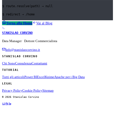
$
route.resolve(path) →
null
$
redirect →
/home
Torna alla Home
Vai al Blog
STANISLAO CORVINO
Data Manager · Dottore Commercialista
Info@stanislaocorvino.it
STANISLAO CORVINO
Chi Sono
Consulenza
Contattami
TUTORIAL
Tutti gli articoli
Power BI
Excel
Knime
Apache per i Big Data
LEGAL
Privacy Policy
Cookie Policy
Sitemap
© 2026 Stanislao Corvino
Li
Fb
Ig