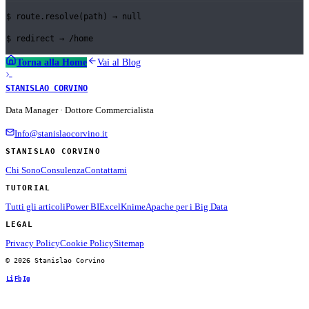
$
route.resolve(path) →
null
$
redirect →
/home
Torna alla Home
Vai al Blog
STANISLAO CORVINO
Data Manager · Dottore Commercialista
Info@stanislaocorvino.it
STANISLAO CORVINO
Chi Sono
Consulenza
Contattami
TUTORIAL
Tutti gli articoli
Power BI
Excel
Knime
Apache per i Big Data
LEGAL
Privacy Policy
Cookie Policy
Sitemap
© 2026 Stanislao Corvino
Li
Fb
Ig