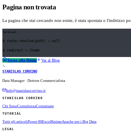
Pagina non trovata
La pagina che stai cercando non esiste, è stata spostata o l'indirizzo p
terminal
$
route.resolve(path) →
null
$
redirect →
/home
Torna alla Home
Vai al Blog
STANISLAO CORVINO
Data Manager · Dottore Commercialista
Info@stanislaocorvino.it
STANISLAO CORVINO
Chi Sono
Consulenza
Contattami
TUTORIAL
Tutti gli articoli
Power BI
Excel
Knime
Apache per i Big Data
LEGAL