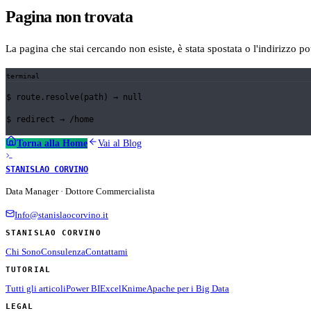
Pagina non trovata
La pagina che stai cercando non esiste, è stata spostata o l'indirizzo p
terminal
$
route.resolve(path) →
null
$
redirect →
/home
Torna alla Home
Vai al Blog
STANISLAO CORVINO
Data Manager · Dottore Commercialista
Info@stanislaocorvino.it
STANISLAO CORVINO
Chi Sono
Consulenza
Contattami
TUTORIAL
Tutti gli articoli
Power BI
Excel
Knime
Apache per i Big Data
LEGAL